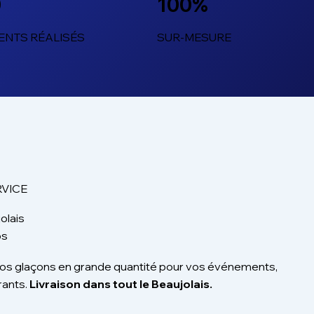
0
100%
ENTS RÉALISÉS
SUR-MESURE
VICE
olais
os
 glaçons en grande quantité pour vos événements,
rants.
Livraison dans tout le Beaujolais.