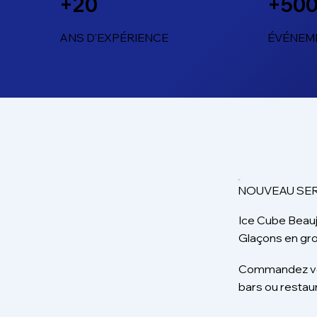
+20
+50
ANS D'EXPÉRIENCE
ÉVÉNEM
NOUVEAU SER
Ice Cube Beauj
Glaçons en gr
Commandez vos
bars ou restau