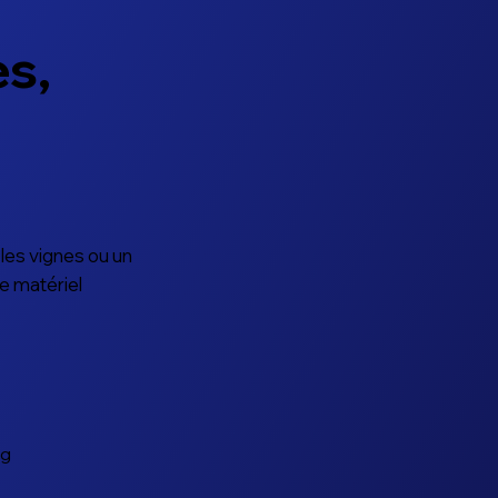
es,
 les vignes ou un
le matériel
ng