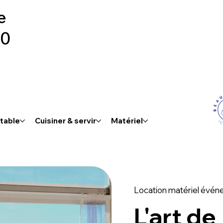
e
00
 table
Cuisiner & servir
Matériel
Location matériel évén
L'art de