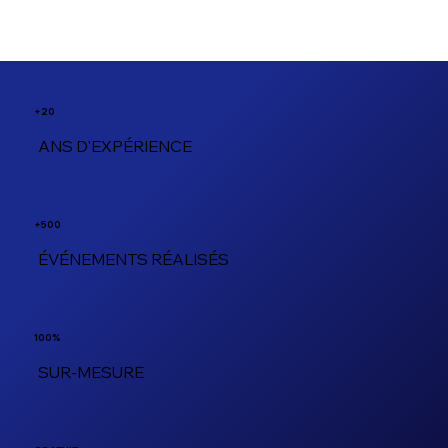
+20
ANS D'EXPÉRIENCE
+500
ÉVÉNEMENTS RÉALISÉS
100%
SUR-MESURE