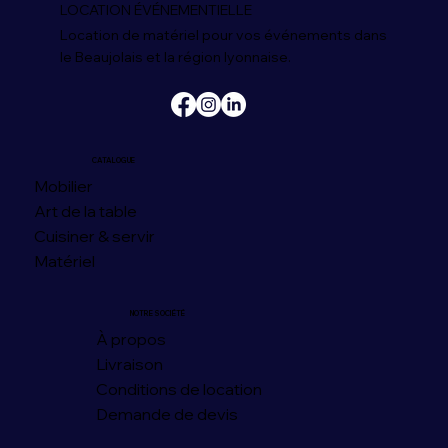
LOCATION ÉVÉNEMENTIELLE
Location de matériel pour vos événements dans
le Beaujolais et la région lyonnaise.
CATALOGUE
Mobilier
Art de la table
Cuisiner & servir
Matériel
NOTRE SOCIÉTÉ
À propos
Livraison
Conditions de location
Demande de devis