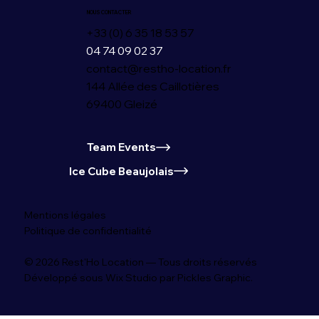
NOUS CONTACTER
+33 (0) 6 35 18 53 57
04 74 09 02 37
contact@restho-location.fr
144 Allée des Caillotières
69400 Gleizé
Team Events
Ice Cube Beaujolais
Mentions légales
Politique de confidentialité
© 2026 Rest'Ho Location — Tous droits réservés
Développé sous Wix Studio par Pickles Graphic.