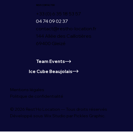
NOUS CONTACTER
+33 (0) 6 35 18 53 57
04 74 09 02 37
contact@restho-location.fr
144 Allée des Caillotières
69400 Gleizé
Team Events
Ice Cube Beaujolais
Mentions légales
Politique de confidentialité
© 2026 Rest'Ho Location — Tous droits réservés
Développé sous Wix Studio par Pickles Graphic.