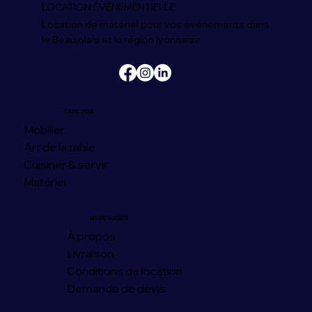
LOCATION ÉVÉNEMENTIELLE
Location de matériel pour vos événements dans
le Beaujolais et la région lyonnaise.
CATALOGUE
Mobilier
Art de la table
Cuisiner & servir
Matériel
NOTRE SOCIÉTÉ
À propos
Livraison
Conditions de location
Demande de devis