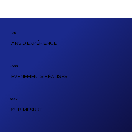
+20
ANS D'EXPÉRIENCE
+500
ÉVÉNEMENTS RÉALISÉS
100%
SUR-MESURE